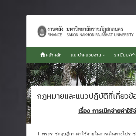
ข้าม
ไป
ยัง
เนื้อหา
หน้าหลัก
เเนะนำหน่วยงาน
ระเบียบ/คำส
กฏหมายและแนวปฏิบัติที่เกี่ยวข้
เรื่อง การเบิกจ่ายค่า
1. พระราชกฤษฎีกา-ค่าใช้จ่ายในการเดินทางไปรา