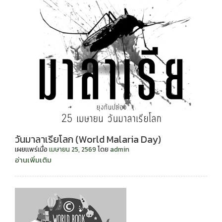
พระ
นเรศวร
มหาราช “
วันมาลาเรียโลก (World Malaria Day)
เผยเเพร่เมื่อ
เมษายน 25, 2569
โดย
admin
“วัน
อ่านเพิ่มเติม
มาลาเรีย
โลก (World
Malaria
Day)”