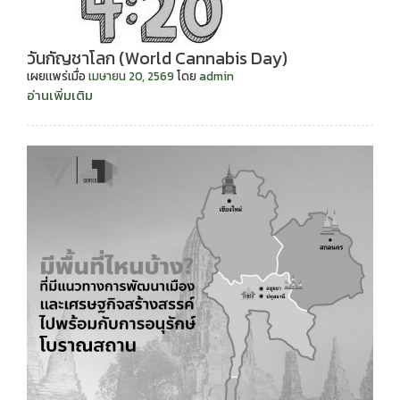
วันกัญชาโลก (World Cannabis Day)
เผยเเพร่เมื่อ
เมษายน 20, 2569
โดย
admin
“วัน
อ่านเพิ่มเติม
กัญชา
โลก
(World
Cannabis
Day)”