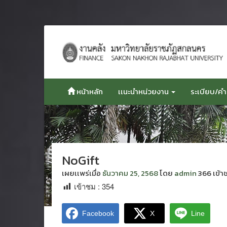
ข้าม
ไป
ยัง
เนื้อหา
หน้าหลัก
เเนะนำหน่วยงาน
ระเบียบ/คำส
NoGift
เผยเเพร่เมื่อ
ธันวาคม 25, 2568
โดย
admin
366 เข้า
เข้าชม :
354
Facebook
X
Line