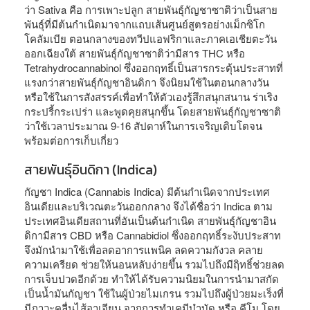
ว่า Sativa คือ การเพาะปลูก สายพันธุ์กัญชาซาติว่าเป็นสาย
พันธุ์ที่มีต้นกำเนิดมาจากแถบเส้นศูนย์สูตรอย่างเม็กซิโก
โคลัมเบีย ตอนกลางของทวีปแอฟริกาและภาคเอเชียตะวัน
ออกเฉียงใต้ สายพันธุ์กัญชาซาติว่ามีสาร THC หรือ
Tetrahydrocannabinol ซึ่งออกฤทธิ์เป็นสารกระตุ้นประสาทที่
แรงกว่าสายพันธุ์กัญชาอินดิกา จึงนิยมใช้ในตอนกลางวัน
หรือใช้ในการสังสรรค์เพื่อทำให้ตัวเองรู้สึกสนุกสนาน ร่าเริง
กระปรี้กระเปร่า และพูดคุยสนุกขึ้น โดยสายพันธุ์กัญชาซาติ
ว่าใช้เวลาประมาณ 9-16 สัปดาห์ในการเจริญเติบโตจน
พร้อมต่อการเก็บเกี่ยว
สายพันธุ์อินดิกา (Indica)
กัญชา Indica (Cannabis Indica) มีต้นกำเนิดจากประเทศ
อินเดียและบริเวณตะวันออกกลาง จึงได้ชื่อว่า Indica ตาม
ประเทศอินเดียสถานที่อันเป็นต้นกำเนิด สายพันธุ์กัญชาอิน
ดิกามีสาร CBD หรือ Cannabidiol ซึ่งออกฤทธิ์ระงับประสาท
จึงมักนำมาใช้เพื่อลดอาการแพนิค ลดความกังวล คลาย
ความเครียด ช่วยให้นอนหลับง่ายขึ้น รวมไปถึงมีฤิทธิ์ช่วยลด
การเจ็บปวดอีกด้วย ทำให้ได้รับความนิยมในการนำมาสกัด
เป็นน้ำมันกัญชา ใช้ในผู้ป่วยไมเกรน รวมไปถึงผู้ป่วยมะเร็งที่
มีภาวะคลื่นไส้อาเจียน จากการทำเคมีบำบัด หรือ คีโม โดย