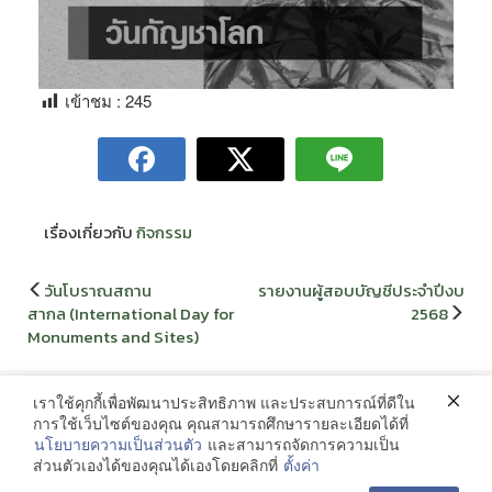
เข้าชม :
245
เรื่องเกี่ยวกับ
กิจกรรม
แนะแนว
วันโบราณสถาน
รายงานผู้สอบบัญชีประจำปีงบ
เรื่อง
สากล (International Day for
2568
Monuments and Sites)
เราใช้คุกกี้เพื่อพัฒนาประสิทธิภาพ และประสบการณ์ที่ดีใน
ติดต่อ
การใช้เว็บไซต์ของคุณ คุณสามารถศึกษารายละเอียดได้ที่
นโยบายความเป็นส่วนตัว
และสามารถจัดการความเป็น
งานคลังมหาวิทยาลัยราชภัฏสกลนคร เลขที่ 680 ถนนนิตโย ต. ธาตุเชิงชุม
ส่วนตัวเองได้ของคุณได้เองโดยคลิกที่
ตั้งค่า
อำเภอเมือง จังหวัดสกลนคร 47000 โทรศัพท์ 042-970119