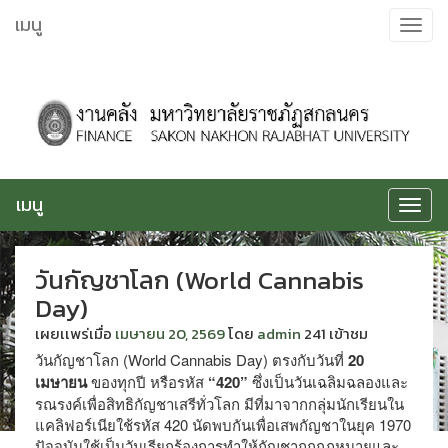
ข้าม
เมนู
Toggle
ไป
navigat
ยัง
เนื้อหา
เมนู
Toggle
navigat
วันกัญชาโลก (World Cannabis
Day)
เผยเเพร่เมื่อ
เมษายน 20, 2569
โดย
admin
241 เข้าชม
วันกัญชาโลก (World Cannabis Day) ตรงกับวันที่
20
เมษายน
ของทุกปี หรือรหัส
“420”
ซึ่งเป็นวันเฉลิมฉลองและ
รณรงค์เพื่อสิทธิกัญชาเสรีทั่วโลก มีที่มาจากกลุ่มนักเรียนใน
แคลิฟอร์เนียใช้รหัส 420 นัดพบกันเพื่อเสพกัญชาในยุค 1970
ปัจจุบันใช้เป็นวันเรียกร้องการทำให้กัญชาถูกกฎหมายและ