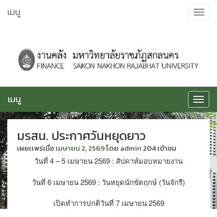
ข้าม
เมนู
Toggle
ไป
navigat
ยัง
เนื้อหา
เมนู
Toggle
navigat
มรสน. ประกาศวันหยุดยาว
เผยเเพร่เมื่อ
เมษายน 2, 2569
โดย
admin
204 เข้าชม
วันที่ 4 – 5 เมษายน 2569 : สัปดาห์มอบหมายงาน
วันที่ 6 เมษายน 2569 : วันหยุดนักขัตฤกษ์ (วันจักรี)
เปิดทำการปกติวันที่ 7 เมษายน 2569