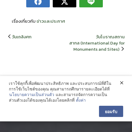
เรื่องเกี่ยวกับ
ข่าวเเละประกาศ
แนะแนว
วันเถลิงศก
วันโบราณสถาน
เรื่อง
สากล (International Day for
Monuments and Sites)
เราใช้คุกกี้เพื่อพัฒนาประสิทธิภาพ และประสบการณ์ที่ดีใน
ติดต่อ
การใช้เว็บไซต์ของคุณ คุณสามารถศึกษารายละเอียดได้ที่
นโยบายความเป็นส่วนตัว
และสามารถจัดการความเป็น
งานคลังมหาวิทยาลัยราชภัฏสกลนคร เลขที่ 680 ถนนนิตโย ต. ธาตุเชิงชุม
ส่วนตัวเองได้ของคุณได้เองโดยคลิกที่
ตั้งค่า
อำเภอเมือง จังหวัดสกลนคร 47000 โทรศัพท์ 042-970119
ยอมรับ
Copyright@ 2015 Sakon Nakhon Rajabhat University