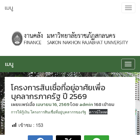
ข้าม
เมนู
Toggle
ไป
navigat
ยัง
เนื้อหา
เมนู
Toggle
navigat
โครงการสินเชื่อที่อยู่อาศัยเพื่อ
บุคลากรภาครัฐ ปี 2569
เผยเเพร่เมื่อ
เมษายน 16, 2569
โดย
admin
168 เข้าชม
การให้กู้เงิน โครงการสินเชื่อที่อยู่บุคลากรของรัฐ
ดาวน์โหลด
เข้าชม :
153